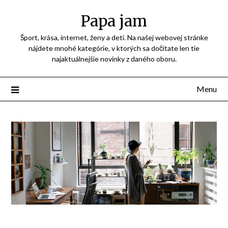
Přejdi
Papa jam
na
obsah
Šport, krása, internet, ženy a deti. Na našej webovej stránke
nájdete mnohé kategórie, v ktorých sa dočítate len tie
najaktuálnejšie novinky z daného oboru.
Menu