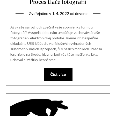
Proces tlače fotografií
Zveřejněno v
1. 4. 2022
od
devene
Aj vy ste sa rozhodli zvečniť vaše spomienky formou
fotografií? Vyspelá doba nám umožňuje zachovávať naše
fotografie v elektronickej podobe. Vieme ich bezpečne
ukladať na USB kľúčoch, v príslušných vyhradených
súboroch v našich laptopoch, či v našich mobiloch. Predsa
len, nie je na škodu, hlavne, keď vás táto myšlienka láka,
uchovať si zážitky, ktoré sme…
Číst více