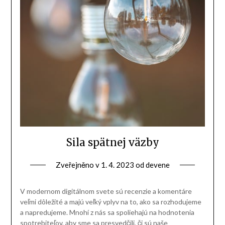
Sila spätnej väzby
Zveřejněno v
1. 4. 2023
od
devene
V modernom digitálnom svete sú recenzie a komentáre
veľmi dôležité a majú veľký vplyv na to, ako sa rozhodujeme
a napredujeme. Mnohí z nás sa spoliehajú na hodnotenia
spotrebiteľov, aby sme sa presvedčili, či sú naše