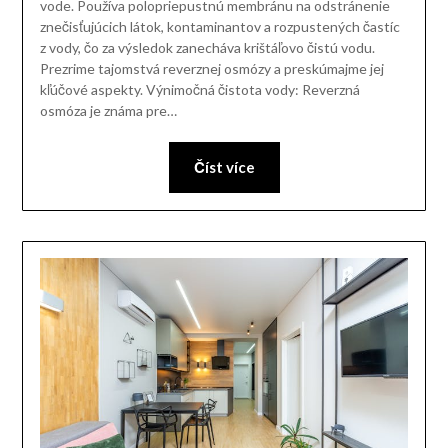
vode. Používa polopriepustnú membránu na odstránenie
znečisťujúcich látok, kontaminantov a rozpustených častíc
z vody, čo za výsledok zanecháva krištáľovo čistú vodu.
Prezrime tajomstvá reverznej osmózy a preskúmajme jej
kľúčové aspekty. Výnimočná čistota vody: Reverzná
osmóza je známa pre…
Číst více