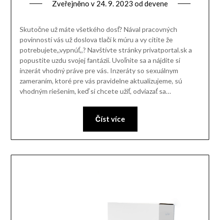
Zveřejněno v
24. 9. 2023
od
devene
Skutočne už máte všetkého dosť? Nával pracovných
povinností vás už doslova tlačí k múru a vy cítite že
potrebujete,,vypnúť,,? Navštívte stránky privatportal.sk a
popustite uzdu svojej fantázií. Uvoľnite sa a nájdite si
inzerát vhodný práve pre vás. Inzeráty so sexuálnym
zameraním, ktoré pre vás pravidelne aktualizujeme, sú
vhodným riešením, keď si chcete užiť, odviazať sa…
Číst více