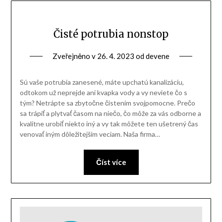
Čisté potrubia nonstop
Zveřejněno v
26. 4. 2023
od
devene
Sú vaše potrubia zanesené, máte upchatú kanalizáciu,
odtokom už neprejde ani kvapka vody a vy neviete čo s
tým? Netrápte sa zbytočne čistením svojpomocne. Prečo
sa trápiť a plytvať časom na niečo, čo môže za vás odborne a
kvalitne urobiť niekto iný a vy tak môžete ten ušetrený čas
venovať iným dôležitejším veciam. Naša firma…
Číst více