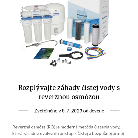
Rozplývajte záhady čistej vody s
reverznou osmózou
Zveřejněno v
8. 7. 2023
od
devene
Reverzná osmóza (RO) je moderná metóda čistenia vody,
ktorá zásadne ovplyvnila prístup k čistej a bezpečnej pitnej