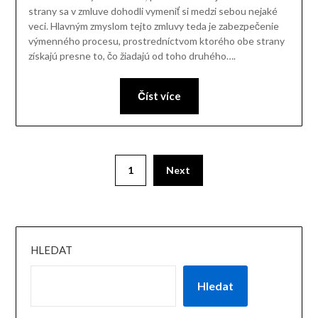
strany sa v zmluve dohodli vymeniť si medzi sebou nejaké
veci. Hlavným zmyslom tejto zmluvy teda je zabezpečenie
výmenného procesu, prostredníctvom ktorého obe strany
získajú presne to, čo žiadajú od toho druhého….
Číst více
1
Next
HLEDAT
Hledat