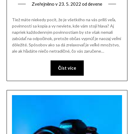
Zveřejněno v
23. 5. 2022
od
devene
Tiež máte niekedy pocit, že je všetkého na vás príliš veľa,
povinnosti sa kopia a vy neviete, kde vám stojí hlava? Aj
napriek každodenným povinnostiam by ste však nemali
zabúdať na odpočinok, pretože občas vypnúť je naozaj veľmi
dôležité. Spôsobov ako sa dá zrelaxovať je veľké množstvo,
ale ak hľadáte niečo netradičné, čo vás zaručene…
Číst více