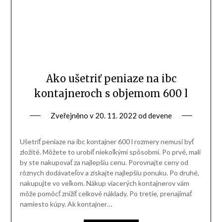
Ako ušetriť peniaze na ibc
kontajneroch s objemom 600 l
Zveřejněno v
20. 11. 2022
od
devene
Ušetriť peniaze na ibc kontajner 600 l rozmery nemusí byť
zložité. Môžete to urobiť niekoľkými spôsobmi. Po prvé, mali
by ste nakupovať za najlepšiu cenu. Porovnajte ceny od
rôznych dodávateľov a získajte najlepšiu ponuku. Po druhé,
nakupujte vo veľkom. Nákup viacerých kontajnerov vám
môže pomôcť znížiť celkové náklady. Po tretie, prenajímať
namiesto kúpy. Ak kontajner…