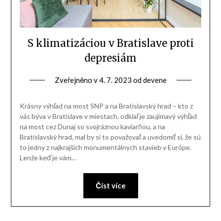
S klimatizáciou v Bratislave proti
depresiám
Zveřejněno v
4. 7. 2023
od
devene
Krásny výhľad na most SNP a na Bratislavský hrad – kto z
vás býva v Bratislave v miestach, odkiaľ je zaujímavý výhľad
na most cez Dunaj so svojráznou kaviarňou, a na
Bratislavský hrad, mal by si to považovať a uvedomiť si, že sú
to jedny z najkrajších monumentálnych stavieb v Európe.
Lenže keď je vám…
Číst více