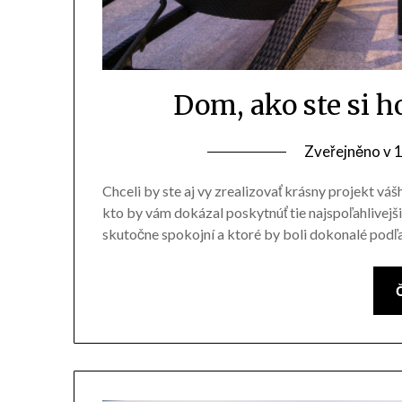
Dom, ako ste si h
Zveřejněno v
1
Chceli by ste aj vy zrealizovať krásny projekt vášh
kto by vám dokázal poskytnúť tie najspoľahlivejšie
skutočne spokojní a ktoré by boli dokonalé podľa 
Č