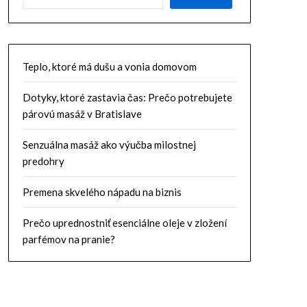
Teplo, ktoré má dušu a vonia domovom
Dotyky, ktoré zastavia čas: Prečo potrebujete
párovú masáž v Bratislave
Senzuálna masáž ako výučba milostnej
predohry
Premena skvelého nápadu na biznis
Prečo uprednostniť esenciálne oleje v zložení
parfémov na pranie?