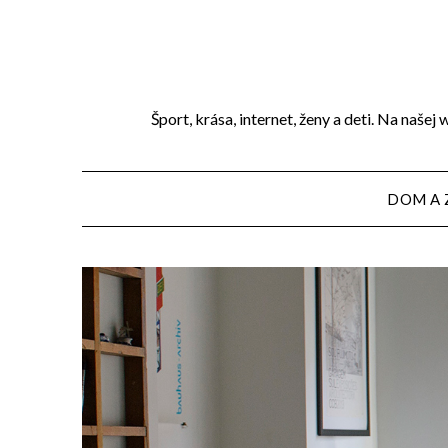
Přejdi
na
obsah
Šport, krása, internet, ženy a deti. Na naše
DOM A