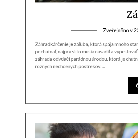
Zá
Zveřejněno v
2
Záhradkárčenie je záľuba, ktorá spája mnoho starš
pochutnať, najprv si to musia nasadiť a vypestova
záhrada odvďačí parádnou úrodou, ktorá je chutná,
rôznych nechcených postrekov….
Č