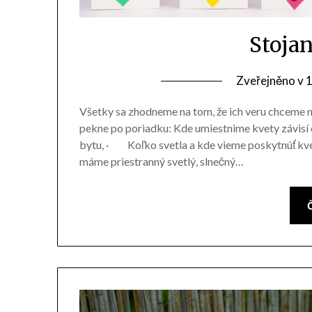
Stoja
Zveřejněno v
1
Všetky sa zhodneme na tom, že ich veru chceme ma
pekne po poriadku: Kde umiestnime kvety závisí
bytu, · Koľko svetla a kde vieme poskytnúť k
máme priestranný svetlý, slnečný…
Č