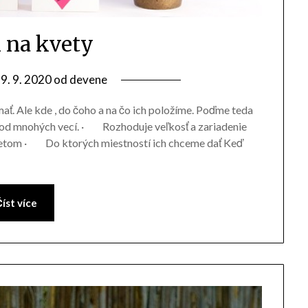
n na kvety
9. 9. 2020
od
devene
ť. Ale kde , do čoho a na čo ich položíme. Poďme teda
 od mnohých vecí. · Rozhoduje veľkosť a zariadenie
vetom · Do ktorých miestností ich chceme dať Keď
íst více