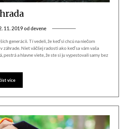
hrada
2. 11. 2019
od
devene
ích generácii. Tí vedeli, že keď si chcú na niečom
ť v záhrade. Niet väčšej radosti ako keď sa vám vaša
 pestrá a hlavne viete, že ste si ju vypestovali samy bez
íst více