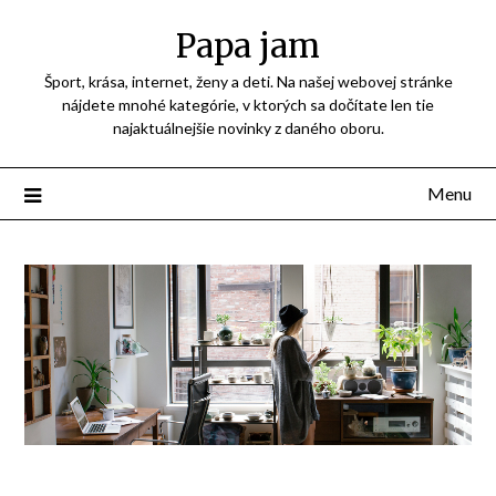
Přejdi
Papa jam
na
obsah
Šport, krása, internet, ženy a deti. Na našej webovej stránke
nájdete mnohé kategórie, v ktorých sa dočítate len tie
najaktuálnejšie novinky z daného oboru.
Menu