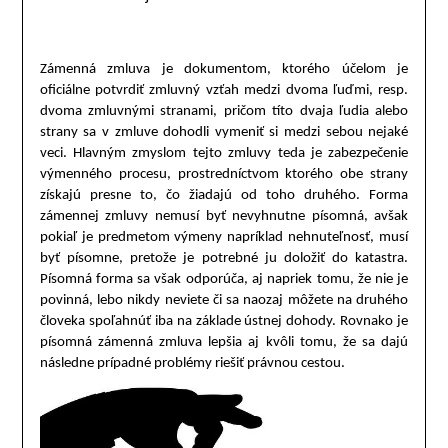
Zámenná zmluva je dokumentom, ktorého účelom je
oficiálne potvrdiť zmluvný vzťah medzi dvoma ľuďmi, resp.
dvoma zmluvnými stranami, pričom títo dvaja ľudia alebo
strany sa v zmluve dohodli vymeniť si medzi sebou nejaké
veci. Hlavným zmyslom tejto zmluvy teda je zabezpečenie
výmenného procesu, prostredníctvom ktorého obe strany
získajú presne to, čo žiadajú od toho druhého. Forma
zámennej zmluvy nemusí byť nevyhnutne písomná, avšak
pokiaľ je predmetom výmeny napríklad nehnuteľnosť, musí
byť písomne, pretože je potrebné ju doložiť do katastra.
Písomná forma sa však odporúča, aj napriek tomu, že nie je
povinná, lebo nikdy neviete či sa naozaj môžete na druhého
človeka spoľahnúť iba na základe ústnej dohody. Rovnako je
písomná zámenná zmluva lepšia aj kvôli tomu, že sa dajú
následne prípadné problémy riešiť právnou cestou.