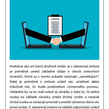
Podobne ako pri iných druhoch zmlúv aj v zámennej zmluve
je potrebné uviesť základné údaje o oboch zmluvných
stranách, ktoré sa v tomto prípade nazývajú „zamieňajúci“.
Ďalej je potrebné v zmluve uviesť vec, predmet alebo
čokoľvek iné, čo bude predmetom výmenného procesu.
Následne by sa tu mali uviesť aj záväzky a teda to, čo jedna
osoba na základe záväzku predá druhej osobe a naopak
druhá osoba sa zaväzuje prevziať a predať výmenou danú vec
prvej osobe. V zámennej zmluve sa taktiež odporúčajú uviesť