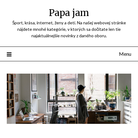
Přejdi
Papa jam
na
obsah
Šport, krása, internet, ženy a deti. Na našej webovej stránke
nájdete mnohé kategórie, v ktorých sa dočítate len tie
najaktuálnejšie novinky z daného oboru.
Menu