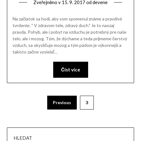
Zveřejněno v
15. 9. 2017
od
devene
Na začiatok sa hodí, aby som spomenul známe a pravdivé
tvrdenie: " V zdravom tele, zdravý duch." Je to naozaj
pravda. Pohyb, ale i pobyt na vzduchu je potrebný pre naše
telo, ale i mozog. Tým, že dýchame a teda príjmeme čerstvý
vzduch, sa okysličuje mozog a tým pádom je výkonnejší a
takisto začne vysielať…
Číst více
Previous
3
HLEDAT