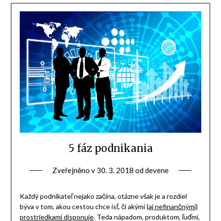
5 fáz podnikania
Zveřejněno v
30. 3. 2018
od
devene
Každý podnikateľ nejako začína, otázne však je a rozdiel
býva v tom, akou cestou chce ísť, či akými
(aj nefinančnými)
prostriedkami disponuje
. Teda nápadom, produktom, ľuďmi,