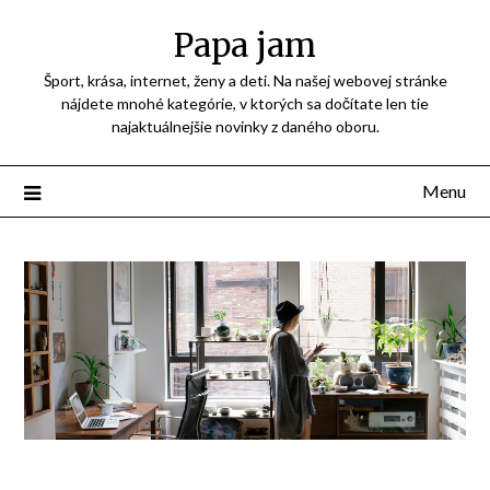
Přejdi
Papa jam
na
obsah
Šport, krása, internet, ženy a deti. Na našej webovej stránke
nájdete mnohé kategórie, v ktorých sa dočítate len tie
najaktuálnejšie novinky z daného oboru.
Menu