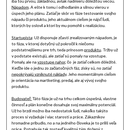
iba tou prvou, základnou, avšak nadmieru dôležitou vecou.
Nápadom
. A ešte k tomu i odhodlaním a silnou vierou v
úspech jeho plánu. Zatiaľ je skôr vo fáze testovanie svojho
nápadu či produktu, jeho aktuálnom cieľom je nájsť ľudí,
ktorých by oslovil a ktorí by mu pomohli s realizáciou.
Startupista
: Už disponuje zčasti zrealizovaným nápadom, je
to fáza, v ktorej dotyčný už pokročil k niečomu
podstatnejšiemu pre trh, teda prínosom
produktu
. Tržby už
v podstate existujú, ale zatiaľ sú pomaly na vzostupe.
Pomaly, ale na
vzostupe nahor
, čo je zatiaľ celkom dôležité.
Keďže ide o jednu zo začiatočných fáz, zisky sú, no zatiaľ
nepokrývajú vzniknuté náklady
. Jeho momentálnym cieľom
je orientácia na martketing, predaj, ale aj vývoj svojho
produktu.
Budovateľ:
Táto fáza je už na trhu celkom úspešná, vlastne
činnosť a plán konečne dosahuje svoj maximálny potenciál.
Už ho brzdí možno iba nedostatok ľudí, nakoľko takýto
proces si vyžaduje i viac starostí a práce. Zákazníkov
hromadne pribudlo, no a na jedného človeka je to príliš veľa
práce. Potrebuje tak zostaviť kvalitný tým zložený z