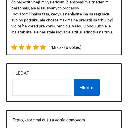
čo najpozitívnejším výsledkom
. Zlepšovaším a triedením
personálu, ale aj zaužívaných procesov.
Inovátor
: Finálna fáza, kedy už nehľadíte iba na reguláciu
svojho podniku, ale chcete maximálne preraziť na trhu, byť
viditeľne vpred pre konkurenciou. Vašou úlohou už nie je
iba stabilita, ale neustále inovácie a titul jednotka na trhu.
4.8/5 - (6 votes)
HLEDAT
Hledat
Teplo, ktoré má dušu a vonia domovom