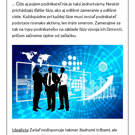
… Čiže aj pojem podnikateľ nie je taký jednotvárny. Neskôr
prichádzajú ďalšie fázy, ako aj odlišné zameranie a odlišné
ciele. Každopádne pri každej fáze musí zostať podnikateľ
podstate rovnako aktívny, len iným smerom. Zamerajme sa
tak na typy podnikateľov na základe fázy vývoja ich činnosti,
pričom začneme úplne od začiatku.
Idealista
:Zatiaľ nedisponuje takmer žiadnymi tržbami, ale