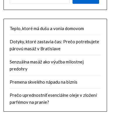
Teplo, ktoré má dušu a vonia domovom
Dotyky, ktoré zastavia čas: Prečo potrebujete
párovú masáž v Bratislave
Senzuálna masáž ako výučba milostnej
predohry
Premena skvelého nápadu na biznis
Prečo uprednostniť esenciálne oleje v zložení
parfémov na pranie?