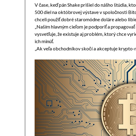
V čase, keď pán Shake prišiel do nášho štúdia, kto
500 diel na októbrovej výstave v spoločnosti Bitc
chceli použiť dobré staromódne doláre alebo libie
„Naším hlavným cieľom je podporiť a propagovať 
vysvetľuje, že existuje aj problém, ktorý chce vyri
ich minúť.
„Ak veľa obchodníkov skočí a akceptuje krypto-me