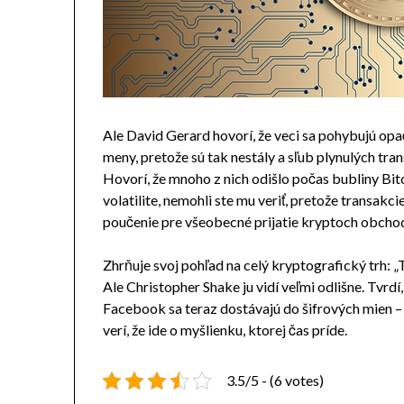
Ale David Gerard hovorí, že veci sa pohybujú o
meny, pretože sú tak nestály a sľub plynulých tran
Hovorí, že mnoho z nich odišlo počas bubliny Bit
volatilite, nemohli ste mu veriť, pretože transakci
poučenie pre všeobecné prijatie kryptoch obcho
Zhrňuje svoj pohľad na celý kryptografický trh: „To
Ale Christopher Shake ju vidí veľmi odlišne. Tvr
Facebook sa teraz dostávajú do šifrových mien – n
verí, že ide o myšlienku, ktorej čas príde.
3.5/5 - (6 votes)