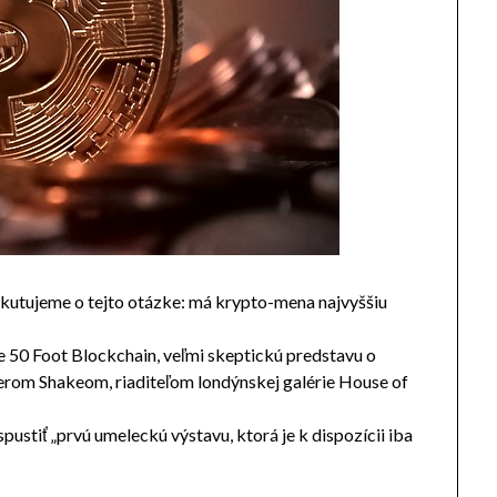
kutujeme o tejto otázke: má krypto-mena najvyššiu
e 50 Foot Blockchain, veľmi skeptickú predstavu o
herom Shakeom, riaditeľom londýnskej galérie House of
 spustiť „prvú umeleckú výstavu, ktorá je k dispozícii iba