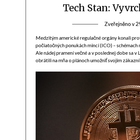
Tech Stan: Vyvr
Zveřejněno v
2
Medzitým americké regulačné orgány konali prot
počiatočných ponukách mincí (ICO) – schémach n
Ale nádej pramení večné a v poslednej dobe sa v 
obrátili na mňa o plánoch umožniť svojim zákazn