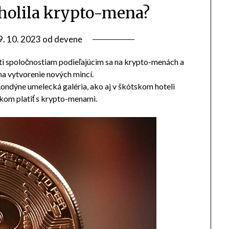
cholila krypto-mena?
9. 10. 2023
od
devene
i spoločnostiam podieľajúcim sa na krypto-menách a
a vytvorenie nových mincí.
Londýne umelecká galéria, ako aj v škótskom hoteli
íkom platiť s krypto-menami.