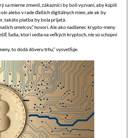
rý sa mierne zmenil, zákazníci by boli vyzvaní, aby kúpili
oin alebo v rade ďalších digitálnych mien, ale ak by
r, takáto platba by bola prijatá.
našich umelcov,“ hovorí. Ale ako nadšenec krypto-meny
ešiť: ľudia, ktorí sedia na veľkých kryptoch, nie sú schopní
ny, to dodá dôveru trhu,“ vysvetľuje.