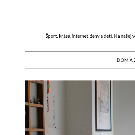
Přejdi
na
obsah
Šport, krása, internet, ženy a deti. Na naše
DOM A