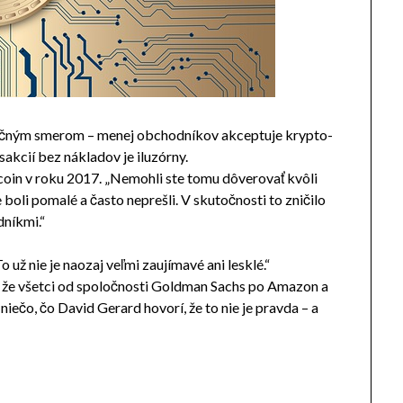
pačným smerom – menej obchodníkov akceptuje krypto-
sakcií bez nákladov je iluzórny.
coin v roku 2017. „Nemohli ste tomu dôverovať kvôli
e boli pomalé a často neprešli. V skutočnosti to zničilo
dníkmi.“
 už nie je naozaj veľmi zaujímavé ani lesklé.“
dí, že všetci od spoločnosti Goldman Sachs po Amazon a
iečo, čo David Gerard hovorí, že to nie je pravda – a