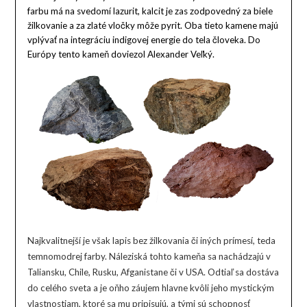
farbu má na svedomí lazurit, kalcit je zas zodpovedný za biele
žilkovanie a za zlaté vločky môže pyrit. Oba tieto kamene majú
vplývať na integráciu indigovej energie do tela človeka. Do
Európy tento kameň doviezol Alexander Veľký.
Najkvalitnejší je však lapis bez žilkovania či iných prímesí, teda
temnomodrej farby. Náleziská tohto kameňa sa nachádzajú v
Taliansku, Chile, Rusku, Afganistane či v USA. Odtiaľ sa dostáva
do celého sveta a je oňho záujem hlavne kvôli jeho mystickým
vlastnostiam, ktoré sa mu pripisujú, a tými sú schopnosť