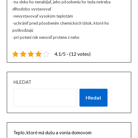
-na slnku ho nenabíjať, jeho pôsobeniu ho teda netreba
dlhodobo vystavovať
-nevystavovať vysokým teplotám
-uchrániť pred pôsobením chemických látok, ktoré ho
poškodzujú
-pri potení rúk nenosiť prstene z neho
4.1/5 - (12 votes)
HLEDAT
Hledat
Teplo, ktoré má dušu a vonia domovom