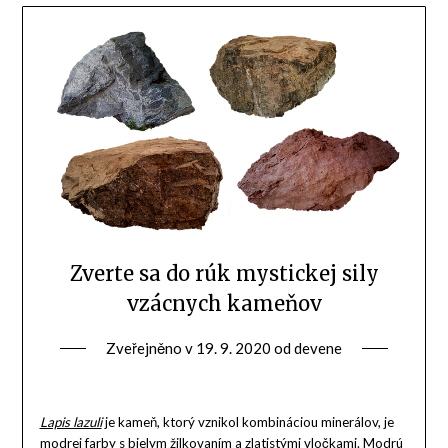
Zverte sa do rúk mystickej sily
vzácnych kameňov
Zveřejněno v
19. 9. 2020
od
devene
Lapis lazuli
je kameň, ktorý vznikol kombináciou minerálov, je
modrej farby s bielym žilkovaním a zlatistými vločkami. Modrú