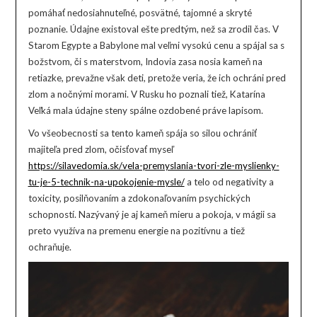
pomáhať nedosiahnuteľné, posvätné, tajomné a skryté
poznanie. Údajne existoval ešte predtým, než sa zrodil čas. V
Starom Egypte a Babylone mal
veľmi vysokú cenu a spájal sa s
božstvom, či s materstvom, Indovia zasa nosia kameň na
retiazke, prevažne však deti, pretože veria, že ich ochráni pred
zlom a nočnými morami. V Rusku ho poznali tiež, Katarína
Veľká mala údajne steny spálne ozdobené práve lapisom.
Vo všeobecnosti sa tento kameň spája so silou ochrániť
majiteľa pred zlom, očisťovať myseľ
https://silavedomia.sk/vela-premyslania-tvori-zle-myslienky-
tu-je-5-technik-na-upokojenie-mysle/
a telo od negativity a
toxicity, posilňovaním a zdokonaľovaním psychických
schopností. Nazývaný je aj kameň mieru a pokoja, v mágii sa
preto využíva na premenu energie na pozitívnu a tiež
ochraňuje.