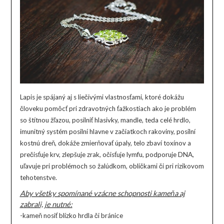
Lapis je spájaný aj s liečivými vlastnosťami, ktoré dokážu
človeku pomôcť pri zdravotných ťažkostiach ako je problém
so štítnou žľazou, posilniť hlasivky, mandle, teda celé hrdlo,
imunitný systém posilní hlavne v začiatkoch rakoviny, posilní
kostnú dreň, dokáže zmierňovať úpaly, telo zbaví toxínov a
prečisťuje krv, zlepšuje zrak, očisťuje lymfu, podporuje DNA,
uľavuje pri problémoch so žalúdkom, obličkami či pri rizikovom
tehotenstve.
Aby všetky spomínané vzácne schopnosti kameňa aj
zabrali, je nutné:
-kameň nosiť blízko hrdla či bránice