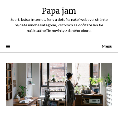
Přejdi
Papa jam
na
obsah
Šport, krása, internet, ženy a deti. Na našej webovej stránke
nájdete mnohé kategórie, v ktorých sa dočítate len tie
najaktuálnejšie novinky z daného oboru.
Menu