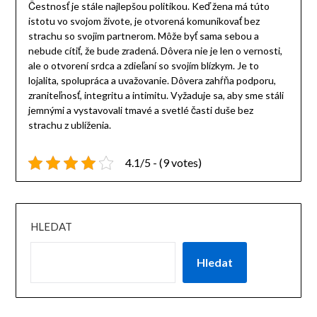
Čestnosť je stále najlepšou politikou. Keď žena má túto
istotu vo svojom živote, je otvorená komunikovať bez
strachu so svojim partnerom. Môže byť sama sebou a
nebude cítiť, že bude zradená. Dôvera nie je len o vernosti,
ale o otvorení srdca a zdieľaní so svojím blízkym. Je to
lojalita, spolupráca a uvažovanie. Dôvera zahŕňa podporu,
zraniteľnosť, integritu a intimitu. Vyžaduje sa, aby sme stáli
jemnými a vystavovali tmavé a svetlé časti duše bez
strachu z ublíženia.
4.1/5 - (9 votes)
HLEDAT
Hledat