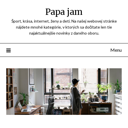
Přejdi
Papa jam
na
obsah
Šport, krása, internet, ženy a deti. Na našej webovej stránke
nájdete mnohé kategórie, v ktorých sa dočítate len tie
najaktuálnejšie novinky z daného oboru.
Menu