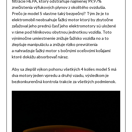
filtrácie HEPA, ktorý odstraňuje najmenej 99,97%
znečistenia výfukových plynov z okolitého ovzdušia.
Prečo je model S vlastne taký bezpečný? Tým že je to
elektromobil neobsahuje ťažký motor ktorý by zbytočne
zaťažoval jeho prednú časť jeho elektromotory sú uložené
v ráme pod hliníkovou obytnou jednotkou vozidla. Toto
výnimočne umiestnenie znižuje ťažisko vozidla no a to
zlepšuje manipuláciu a znižuje riziko prevrátenia
a nahradzuje ťažký motor s bočnými oceľovými koľajami
ktoré dokážu absorbovať náraz.
Aby sa zlepšil výkon pohonu všetkých 4 kolies model S má
dva motory jeden vpredu a druhý vzadu, výsledkom je
bezkonkurenčná kontrola trakcie za všetkých podmienok.