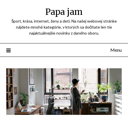
Přejdi
Papa jam
na
obsah
Šport, krása, internet, ženy a deti. Na našej webovej stránke
nájdete mnohé kategórie, v ktorých sa dočítate len tie
najaktuálnejšie novinky z daného oboru.
Menu