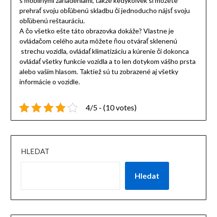
s mobilnými zariadeniami, takže kedykoľvek si môžete
prehrať svoju obľúbenú skladbu či jednoducho nájsť svoju
obľúbenú reštauráciu.
A čo všetko ešte táto obrazovka dokáže? Vlastne je
ovládačom celého auta môžete ňou otvárať sklenenú
strechu vozidla, ovládať klimatizáciu a kúrenie či dokonca
ovládať všetky funkcie vozidla a to len dotykom vášho prsta
alebo vaším hlasom. Taktiež sú tu zobrazené aj všetky
informácie o vozidle.
4/5 - (10 votes)
HLEDAT
Hledat