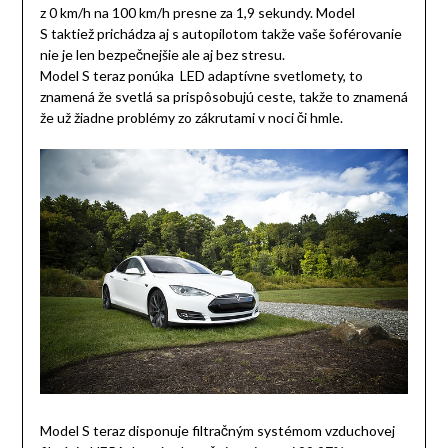
z 0 km/h na 100 km/h presne za 1,9 sekundy. Model
S taktiež prichádza aj s autopilotom takže vaše šoférovanie
nie je len bezpečnejšie ale aj bez stresu.
Model S teraz ponúka LED adaptívne svetlomety, to
znamená že svetlá sa prispôsobujú ceste, takže to znamená
že už žiadne problémy zo zákrutami v noci či hmle.
Model S teraz disponuje filtračným systémom vzduchovej