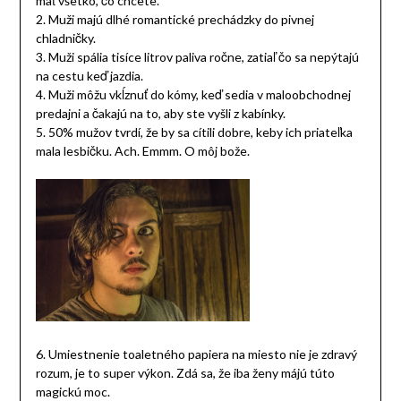
mať všetko, čo chcete.
2. Muži majú dlhé romantické prechádzky do pivnej
chladničky.
3. Muži spália tisíce litrov paliva ročne, zatiaľ čo sa nepýtajú
na cestu keď jazdia.
4. Muži môžu vkĺznuť do kómy, keď sedia v maloobchodnej
predajni a čakajú na to, aby ste vyšli z kabínky.
5. 50% mužov tvrdí, že by sa cítili dobre, keby ich priateľka
mala lesbičku. Ach. Emmm. O môj bože.
6. Umiestnenie toaletného papiera na miesto nie je zdravý
rozum, je to super výkon. Zdá sa, že iba ženy májú túto
magickú moc.