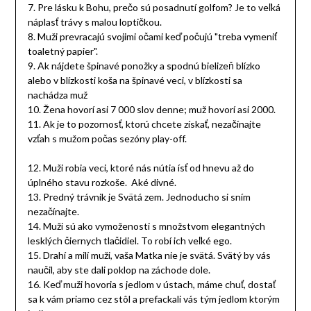
7. Pre lásku k Bohu, prečo sú posadnutí golfom? Je to veľká
náplasť trávy s malou loptičkou.
8. Muži prevracajú svojimi očami keď počujú "treba vymeniť
toaletný papier".
9. Ak nájdete špinavé ponožky a spodnú bielizeň blízko
alebo v blízkosti koša na špinavé veci, v blízkosti sa
nachádza muž
10. Žena hovorí asi 7 000 slov denne; muž hovorí asi 2000.
11. Ak je to pozornosť, ktorú chcete získať, nezačínajte
vzťah s mužom počas sezóny play-off.
12. Muži robia veci, ktoré nás nútia ísť od hnevu až do
úplného stavu rozkoše. Aké divné.
13. Predný trávnik je Svätá zem. Jednoducho si sním
nezačínajte.
14. Muži sú ako vymoženosti s množstvom elegantných
lesklých čiernych tlačidiel. To robí ich veľké ego.
15. Drahí a milí muži, vaša Matka nie je svätá. Svätý by vás
naučil, aby ste dali poklop na záchode dole.
16. Keď muži hovoria s jedlom v ústach, máme chuť, dostať
sa k vám priamo cez stôl a prefackali vás tým jedlom ktorým