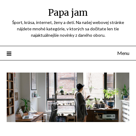
Přejdi
Papa jam
na
obsah
Šport, krása, internet, ženy a deti. Na našej webovej stránke
nájdete mnohé kategórie, v ktorých sa dočítate len tie
najaktuálnejšie novinky z daného oboru.
Menu