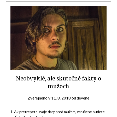
Neobvyklé, ale skutočné fakty o
mužoch
Zveřejněno v
11. 8. 2018
od
devene
1. Ak pretrepete svoje dary pred mužom, zaručene budete