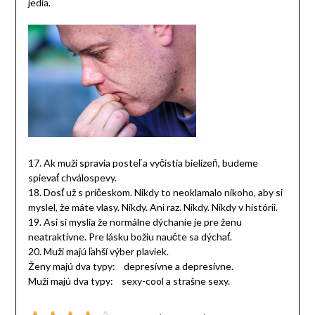
jedia.
17. Ak muži spravia posteľ a vyčistia bielizeň, budeme
spievať chválospevy.
18. Dosť už s príčeskom. Nikdy to neoklamalo nikoho, aby si
myslel, že máte vlasy. Nikdy. Ani raz. Nikdy. Nikdy v histórii.
19. Asi si myslia že normálne dýchanie je pre ženu
neatraktívne. Pre lásku božiu naučte sa dýchať.
20. Muži majú ľahší výber plaviek.
Ženy majú dva typy: depresívne a depresívne.
Muži majú dva typy: sexy-cool a strašne sexy.