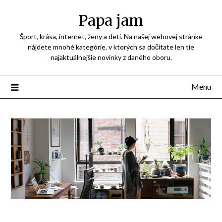
Přejdi
Papa jam
na
obsah
Šport, krása, internet, ženy a deti. Na našej webovej stránke
nájdete mnohé kategórie, v ktorých sa dočítate len tie
najaktuálnejšie novinky z daného oboru.
Menu