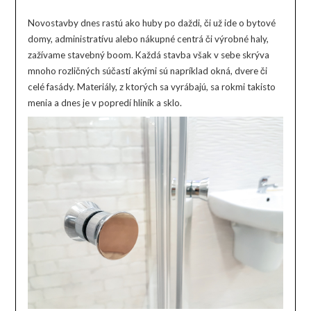
Novostavby dnes rastú ako huby po daždi, či už ide o bytové
domy, administratívu alebo nákupné centrá či výrobné haly,
zažívame stavebný boom. Každá stavba však v sebe skrýva
mnoho rozličných súčastí akými sú napríklad okná, dvere či
celé fasády. Materiály, z ktorých sa vyrábajú, sa rokmi takisto
menia a dnes je v popredí hliník a sklo.