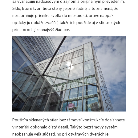
sa vyznačujú nadčasovým dizajnom a originálnym prevedením.
Sklo, ktoré tvorí tieto steny, je priehľadné, a to znamená, že
nezabraňuje prieniku svetla do miestnosti, práve naopak,
opticky ju dokáže zväčšiť, takže ich použitie aj v stiesnených
priestoroch je nanajvýš žiaduce.
Použitím sklenených stien bez rámovej konštrukcie dosiahnete
v interiéri dokonalo čistý detail. Takýto bezrámový systém
neobsahuje veľa súčastí, no pri otváravých dverách je