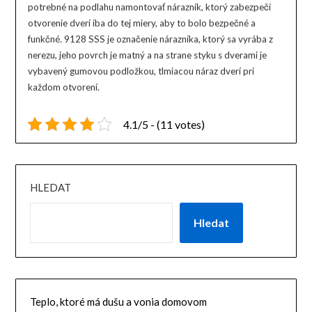
potrebné na podlahu namontovať nárazník, ktorý zabezpečí
otvorenie dverí iba do tej miery, aby to bolo bezpečné a
funkčné. 9128 SSS je označenie nárazníka, ktorý sa vyrába z
nerezu, jeho povrch je matný a na strane styku s dverami je
vybavený gumovou podložkou, tlmiacou náraz dverí pri
každom otvorení.
4.1/5 - (11 votes)
HLEDAT
Hledat
Teplo, ktoré má dušu a vonia domovom