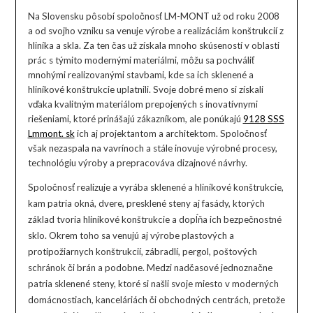
Na Slovensku pôsobí spoločnosť LM-MONT už od roku 2008
a od svojho vzniku sa venuje výrobe a realizáciám konštrukcií z
hliníka a skla. Za ten čas už získala mnoho skúseností v oblasti
prác s týmito modernými materiálmi, môžu sa pochváliť
mnohými realizovanými stavbami, kde sa ich sklenené a
hliníkové konštrukcie uplatnili. Svoje dobré meno si získali
vďaka kvalitným materiálom prepojených s inovatívnymi
riešeniami, ktoré prinášajú zákazníkom, ale ponúkajú
9128 SSS
Lmmont. sk
ich aj projektantom a architektom. Spoločnosť
však nezaspala na vavrínoch a stále inovuje výrobné procesy,
technológiu výroby a prepracováva dizajnové návrhy.
Spoločnosť realizuje a vyrába sklenené a hliníkové konštrukcie,
kam patria okná, dvere, presklené steny aj fasády, ktorých
základ tvoria hliníkové konštrukcie a dopĺňa ich bezpečnostné
sklo. Okrem toho sa venujú aj výrobe plastových a
protipožiarnych konštrukcií, zábradlí, pergol, poštových
schránok či brán a podobne. Medzi nadčasové jednoznačne
patria sklenené steny, ktoré si našli svoje miesto v moderných
domácnostiach, kanceláriách či obchodných centrách, pretože